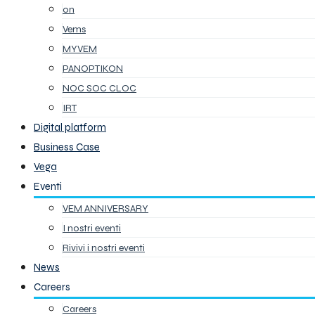
on
Vems
MYVEM
PANOPTIKON
NOC SOC CLOC
IRT
Digital platform
Business Case
Vega
Eventi
VEM ANNIVERSARY
I nostri eventi
Rivivi i nostri eventi
News
Careers
Careers