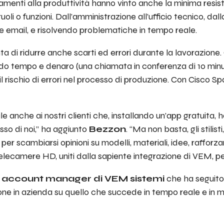
oramenti alla produttività hanno vinto anche la minima res
ruoli o funzioni. Dall’amministrazione all’ufficio tecnico, dal
le email, e risolvendo problematiche in tempo reale.
di ridurre anche scarti ed errori durante la lavorazione.
ando tempo e denaro (una chiamata in conferenza di 10 minuti
 rischio di errori nel processo di produzione. Con Cisco Spar
le anche ai nostri clienti che, installando un’app gratuita, 
so di noi,”
ha aggiunto
Bezzon
. “
Ma non basta, gli stilist
er scambiarsi opinioni su modelli, materiali, idee, rafforza
i telecamere HD, uniti dalla sapiente integrazione di VEM, 
 account manager di VEM sistemi
che ha seguito 
sone in azienda su quello che succede in tempo reale e in mo