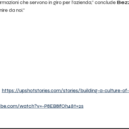
mazioni che servono in giro per l’azienda,”
conclude
Bez
ire da noi.”
:
https://upshotstories.com/stories/building-a-culture-o
ube.com/watch?v=-P8EB8ifOh4&t=2s