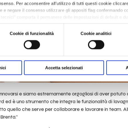
senso. Per acconsentire all'utilizzo di tutti questi cookie cliccare
ze e negare il consenso utilizzare gli appositi flag confermando c
tecnici" comporta il permanere delle impostazioni di default e d
ie o altri strumenti di tracciamento diversi da quelli tecnici. In
one cookie policy presente nell’Informativa privacy https://vem.c
Cookie di funzionalità
Cookie analitici
nici
Accetta selezionati
A
 innovarsi e siamo estremamente orgogliosi di aver potuto 
oard ed è uno strumento che integra le funzionalità di lava
tto quello che serve per collaborare e lavorare in team. A
 Brenta.”