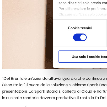
sono rilasciati solo previo con
Per differenziare le preferen
Cliccare su "Usa solo cookie 
navigazione in assenza di cook
Selezione
informazioni, leggere la sezi
Cookie tecnici
del
consenso
Usa solo i cookie tec
“Del Brenta è un’azienda all’avanguardia che continua a
Cisco Italia. “Il cuore della soluzione si chiama Spark B
presentazioni. La Spark Board si collega al Cloud e ha tu
le riunioni e renderle davvero produttive, il resto lo fa Del