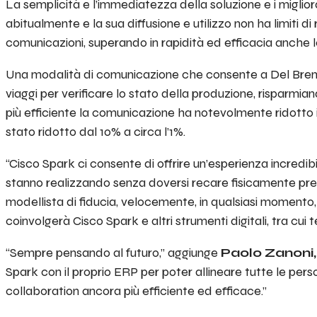
La semplicità e l’immediatezza della soluzione e i migli
abitualmente e la sua diffusione e utilizzo non ha limiti di 
comunicazioni, superando in rapidità ed efficacia anche 
Una modalità di comunicazione che consente a Del Brenta 
viaggi per verificare lo stato della produzione, risparmi
più efficiente la comunicazione ha notevolmente ridotto il
stato ridotto dal 10% a circa l’1%.
“Cisco Spark ci consente di offrire un’esperienza incredibi
stanno realizzando senza doversi recare fisicamente pres
modellista di fiducia, velocemente, in qualsiasi momento, p
coinvolgerà Cisco Spark e altri strumenti digitali, tra cu
“
Sempre pensando al futuro,”
aggiunge
Paolo Zanoni,
Spark con il proprio ERP per poter allineare tutte le per
collaboration ancora più efficiente ed efficace.”