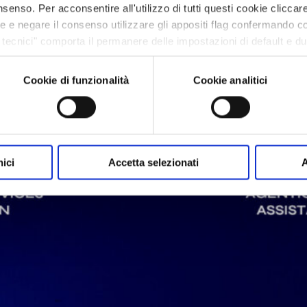
senso. Per acconsentire all'utilizzo di tutti questi cookie cliccare
ze e negare il consenso utilizzare gli appositi flag confermando c
tecnici" comporta il permanere delle impostazioni di default e d
ie o altri strumenti di tracciamento diversi da quelli tecnici. In
one cookie policy presente nell’Informativa privacy https://vem.c
Cookie di funzionalità
Cookie analitici
nici
Accetta selezionati
A