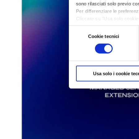
sono rilasciati solo previo con
Per differenziare le preferen
Cliccare su "Usa solo cookie 
navigazione in assenza di cook
Selezione
informazioni, leggere la sezi
Cookie tecnici
del
consenso
Usa solo i cookie tec