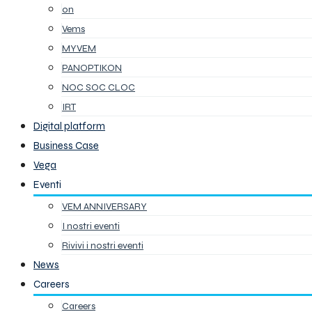
on
Vems
MYVEM
PANOPTIKON
NOC SOC CLOC
IRT
Digital platform
Business Case
Vega
Eventi
VEM ANNIVERSARY
I nostri eventi
Rivivi i nostri eventi
News
Careers
Careers