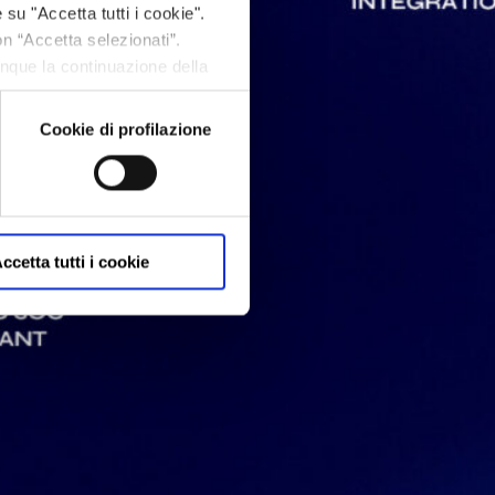
 su "Accetta tutti i cookie".
on “Accetta selezionati”.
unque la continuazione della
fine, per avere maggiori
om/privacy/
Cookie di profilazione
ccetta tutti i cookie