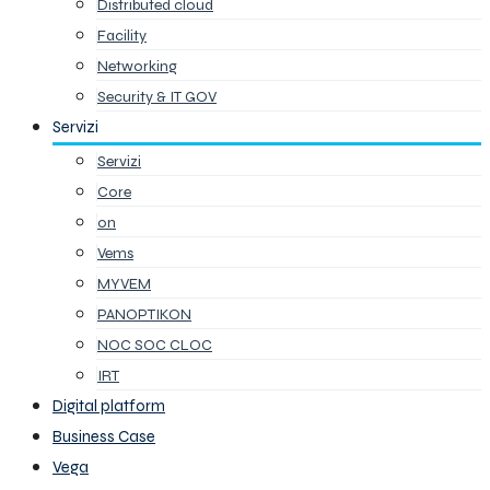
Distributed cloud
Facility
Networking
Security & IT GOV
Servizi
Servizi
Core
on
Vems
MYVEM
PANOPTIKON
NOC SOC CLOC
IRT
Digital platform
Business Case
Vega