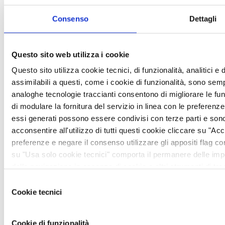
Consenso
Dettagli
Questo sito web utilizza i cookie
Questo sito utilizza cookie tecnici, di funzionalità, analitici e d
assimilabili a questi, come i cookie di funzionalità, sono sempr
analoghe tecnologie traccianti consentono di migliorare le funzi
di modulare la fornitura del servizio in linea con le preferenz
essi generati possono essere condivisi con terze parti e sono
acconsentire all'utilizzo di tutti questi cookie cliccare su "Acce
preferenze e negare il consenso utilizzare gli appositi flag 
su "Usa solo cookie tecnici" comporta il permanere delle imp
della navigazione in assenza di cookie o altri strumenti di trac
avere maggiori informazioni, leggere la sezione cookie policy
Selezione
https://vem.com/privacy/
Cookie tecnici
del
consenso
Cookie di funzionalità