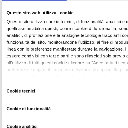
Questo sito web utilizza i cookie
Questo sito utilizza cookie tecnici, di funzionalità, analitici e 
quelli assimilabili a questi, come i cookie di funzionalità, so
analitici, di profilazione e le analoghe tecnologie traccianti c
funzionalità del sito, monitorandone l'utilizzo, al fine di modula
linea con le preferenze manifestate durante la navigazione. I
essere condivisi con terze parti e sono rilasciati solo previ
all'utilizzo di tutti questi cookie cliccare su "Accetta tutti i co
preferenze e negare il consenso utilizzare gli appositi flag 
selezionati”. Cliccare su "Usa solo cookie tecnici" comporta 
di default e dunque la continuazione della navigazione in asse
Selezione
di tracciamento diversi da quelli tecnici. Infine, per avere mag
Cookie tecnici
del
sezione cookie policy presente nell’Informativa privacy http
consenso
Cookie di funzionalità
Cohesity
Cookie analitici