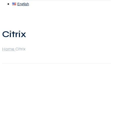
English
Citrix
Home
Citrix