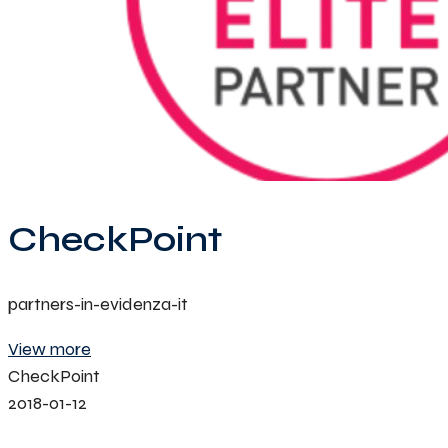
CheckPoint
partners-in-evidenza-it
View more
CheckPoint
2018-01-12