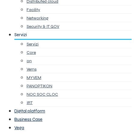
Distributed cloud
Facility
Networking
Security & IT GOV
Servizi
Servizi
Core
on
Vems
MYVEM
PANOPTIKON
NOC SOC CLOC
IRT
Digital platform
Business Case
Vega