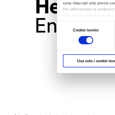
sono rilasciati solo previo con
Per differenziare le preferen
Cliccare su "Usa solo cookie 
navigazione in assenza di cook
Selezione
informazioni, leggere la sezi
Cookie tecnici
del
consenso
Usa solo i cookie tec