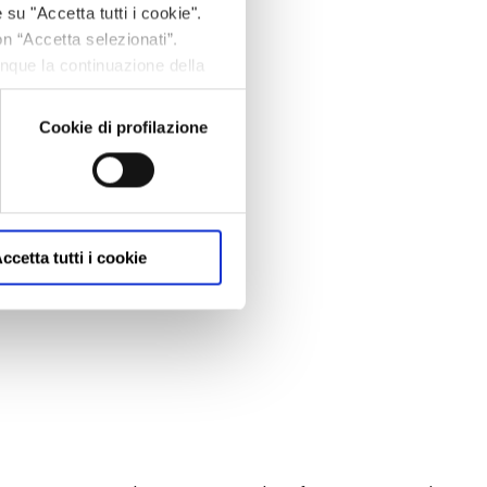
 su "Accetta tutti i cookie".
on “Accetta selezionati”.
unque la continuazione della
fine, per avere maggiori
om/privacy/
Cookie di profilazione
ccetta tutti i cookie