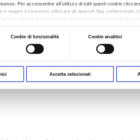
senso. Per acconsentire all'utilizzo di tutti questi cookie cliccare
ze e negare il consenso utilizzare gli appositi flag confermando c
tecnici" comporta il permanere delle impostazioni di default e d
ie o altri strumenti di tracciamento diversi da quelli tecnici. In
one cookie policy presente nell’Informativa privacy https://vem.c
Cookie di funzionalità
Cookie analitici
nici
Accetta selezionati
A