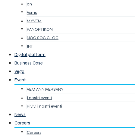
on
Vems
MYVEM
PANOPTIKON
NOC SOC CLOC
IRT
Digital platform
Business Case
Vega
Eventi
VEM ANNIVERSARY
I nostri eventi
Rivivi i nostri eventi
News
Careers
Careers