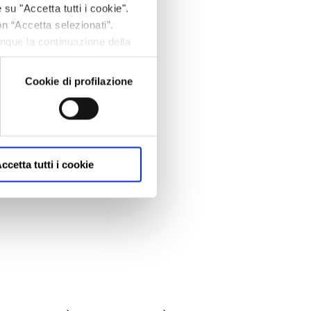
 su "Accetta tutti i cookie".
on “Accetta selezionati”.
unque la continuazione della
fine, per avere maggiori
om/privacy/
Cookie di profilazione
ccetta tutti i cookie