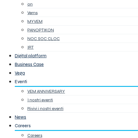
on
Vems
MYVEM
PANOPTIKON
NOC SOC CLOC
IRT
Digital platform
Business Case
Vega
Eventi
VEM ANNIVERSARY
I nostri eventi
Rivivi i nostri eventi
News
Careers
Careers