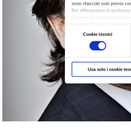
sono rilasciati solo previo con
Per differenziare le preferen
Cliccare su "Usa solo cookie 
navigazione in assenza di cook
Selezione
informazioni, leggere la sezi
Cookie tecnici
del
consenso
Usa solo i cookie tec