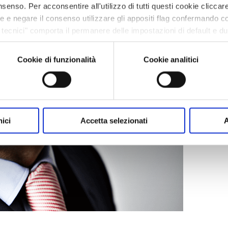
senso. Per acconsentire all'utilizzo di tutti questi cookie cliccare
ze e negare il consenso utilizzare gli appositi flag confermando c
tecnici" comporta il permanere delle impostazioni di default e d
ie o altri strumenti di tracciamento diversi da quelli tecnici. In
one cookie policy presente nell’Informativa privacy https://vem.c
Cookie di funzionalità
Cookie analitici
nici
Accetta selezionati
A