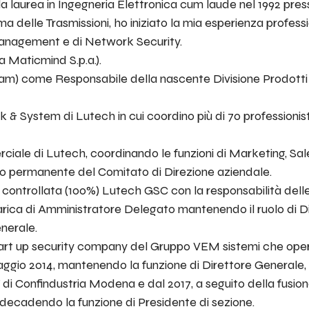
 laurea in Ingegneria Elettronica cum laude nel 1992 presso
a delle Trasmissioni, ho iniziato la mia esperienza profes
anagement e di Network Security.
 Maticmind S.p.a.).
team) come Responsabile della nascente Divisione Prodotti e
& System di Lutech in cui coordino più di 70 professionisti
ciale di Lutech, coordinando le funzioni di Marketing, Sale
 permanente del Comitato di Direzione aziendale.
 controllata (100%) Lutech GSC con la responsabilità dell
 carica di Amministratore Delegato mantenendo il ruolo di 
nerale.
art up security company del Gruppo VEM sistemi che opera
ggio 2014, mantenendo la funzione di Direttore Generale, 
 di Confindustria Modena e dal 2017, a seguito della fusion
ecadendo la funzione di Presidente di sezione.