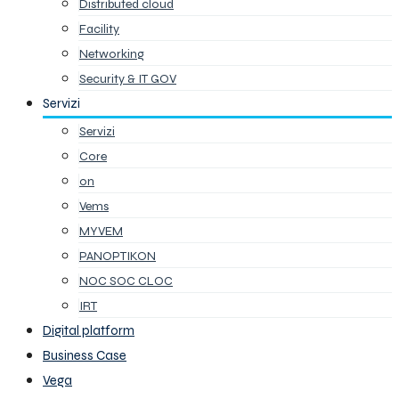
Distributed cloud
Facility
Networking
Security & IT GOV
Servizi
Servizi
Core
on
Vems
MYVEM
PANOPTIKON
NOC SOC CLOC
IRT
Digital platform
Business Case
Vega