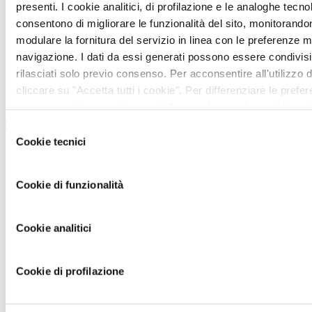
presenti. I cookie analitici, di profilazione e le analoghe tecno
consentono di migliorare le funzionalità del sito, monitorandone 
modulare la fornitura del servizio in linea con le preferenze 
navigazione. I dati da essi generati possono essere condivisi
rilasciati solo previo consenso. Per acconsentire all'utilizzo di
cliccare su "Accetta tutti i cookie". Per differenziare le prefe
consenso utilizzare gli appositi flag confermando con “Accett
Cliccare su "Usa solo cookie tecnici" comporta il permanere 
×
Selezione
default e dunque la continuazione della navigazione in assenza
Cookie tecnici
del
strumenti di tracciamento diversi da quelli tecnici. Infine, pe
Andrea
consenso
informazioni, leggere la sezione cookie policy presente nell’
Cookie di funzionalità
Dovizioso
https://vem.com/privacy/
Cookie analitici
MotoGP Legend, Offroad Passionate
Campione del Mondo 125cc nel 2004 e Vice Campione
Cookie di profilazione
Mondiale in MotoGP per tre anni consecutivi,
protagonista di gare epiche, ci ha fatto emozionare