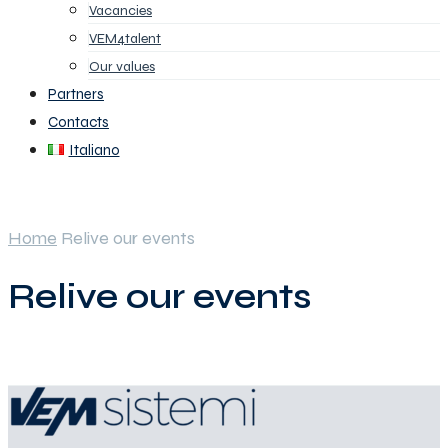
Vacancies
VEM4talent
Our values
Partners
Contacts
Italiano
Home
Relive our events
Relive our events