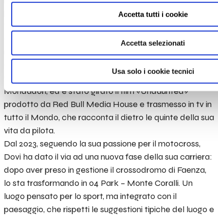
portando la bandiera italiana sul podio mondiale per 103
Accetta tutti i cookie
volte. Nel 2022 annuncia il suo ritiro dal mondo racing e,
durante il GP del Mugello dell’anno successivo, viene
Accetta selezionati
nominato ’MotoGP Legend’, entrando a far parte
dell’esclusiva Hall of Fame dei piloti più iconici di tutti i
Usa solo i cookie tecnici
tempi. Su di lui è stato scritto il libro «Asfalto», edito da
Mondadori, ed è stato girato il film «Undaunted»
prodotto da Red Bull Media House e trasmesso in tv in
tutto il Mondo, che racconta il dietro le quinte della sua
vita da pilota.
Dal 2023, seguendo la sua passione per il motocross,
Dovi ha dato il via ad una nuova fase della sua carriera:
dopo aver preso in gestione il crossodromo di Faenza,
lo sta trasformando in 04 Park – Monte Coralli. Un
luogo pensato per lo sport, ma integrato con il
paesaggio, che rispetti le suggestioni tipiche del luogo e