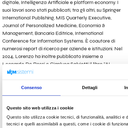
digitale, Intelligenza Artificiale e platform economy. I
suoi lavori sono stati pubblicati, tra gli altri, su Springer
International Publishing, MIS Quarterly Executive,
Journal of Personalized Medicine, Economia &
Management, Bancaria Editrice, International
Conference for Information Systems. È coautore di
numerosi report di ricerca per aziende e istituzioni. Nel
2024, Lorenzo ha inoltre pubblicato insieme a
Leonardo De Rossi e Gianluca Salviotti il libro “AI
Management: strategie e approcci in azienda”.
Lorenzo ha conseguito un MSc in Management con
lode e una laurea in Economia e Scienze Sociali,
Consenso
Dettagli
I
entrambi presso l’Università Bocconi, ha trascorso un
periodo presso il Dartmouth College negli Stati Uniti e
Questo sito web utilizza i cookie
collabora come PhD Candidate con la University of St.
Questo sito utilizza cookie tecnici, di funzionalità, analitici e 
Gallen in Svizzera.
tecnici e quelli assimilabili a questi, come i cookie di funzio