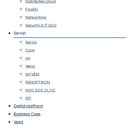
Distributed cloud
Facility
Networking
Security & IT GOV
Servizi
Servizi
Core
on
Vems
MYVEM
PANOPTIKON
NOC SOC CLOC
IRT
Digital platform
Business Case
Vega