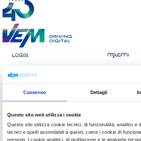
LOGIN
Michela
Balconi
Consenso
Dettagli
I
Professor of Psychophysiology and
Cognitive Neuroscience – Director of
Questo sito web utilizza i cookie
International Research Center for
Questo sito utilizza cookie tecnici, di funzionalità, analitici e 
Cognitive Applied Neuroscience (IrcCAN) –
tecnici e quelli assimilabili a questi, come i cookie di funzio
Head of Research Unit in Affective and
presenti. I cookie analitici, di profilazione e le analoghe tecno