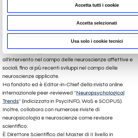
Nell’ultimo decennio, Michela Balconi e il suo team di
Accetta tutti i cookie
ricerca hanno progressivamente ampliato le attività di
ricerca che promuovono, spostandosi dallo sviluppo e
Accetta selezionati
dalla validazione di nuovi modelli interpretativi e di
metodi avanzati di indagine nel campo delle
Usa solo i cookie tecnici
neuroscienze del linguaggio e della comunicazione, alla
definizione di approcci innovativi alla ricerca e
all’intervento nel campo delle neuroscienze affettive e
sociali, fino ai più recenti sviluppi nel campo delle
neuroscienze applicate.
Ha fondato ed è Editor-in-Chief della rivista online
internazionale peer-reviewed “
Neuropsychological
Trends
” (indicizzata in PsycINFO, WoS e SCOPUS).
Inoltre, collabora con numerose riviste di
neuropsicologia e neuroscienze come revisore
scientifico.
È Direttore Scientifico del Master di II livello in